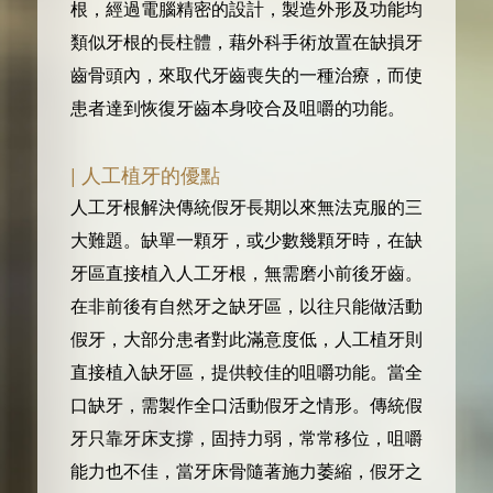
根，經過電腦精密的設計，製造外形及功能均
類似牙根的長柱體，藉外科手術放置在缺損牙
齒骨頭內，來取代牙齒喪失的一種治療，而使
患者達到恢復牙齒本身咬合及咀嚼的功能。
| 人工植牙的優點
人工牙根解決傳統假牙長期以來無法克服的三
大難題。缺單一顆牙，或少數幾顆牙時，在缺
牙區直接植入人工牙根，無需磨小前後牙齒。
在非前後有自然牙之缺牙區，以往只能做活動
假牙，大部分患者對此滿意度低，人工植牙則
直接植入缺牙區，提供較佳的咀嚼功能。當全
口缺牙，需製作全口活動假牙之情形。傳統假
牙只靠牙床支撐，固持力弱，常常移位，咀嚼
能力也不佳，當牙床骨隨著施力萎縮，假牙之